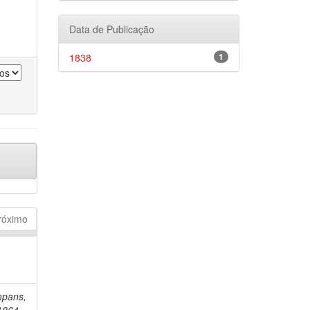
Data de Publicação
1838
1
róximo
mpans,