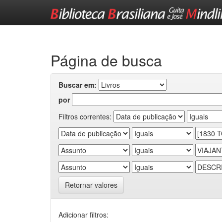
Skip
navigation
Página de busca
Buscar em:
por
Filtros correntes:
Retornar valores
Adicionar filtros: