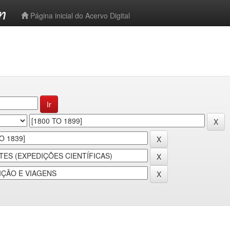
-->
Página inicial do Acervo Digital