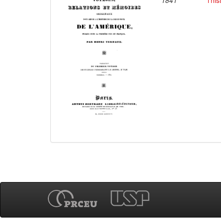
1841
l'hi