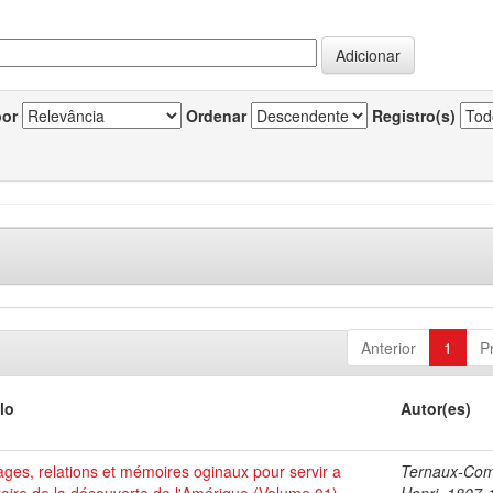
por
Ordenar
Registro(s)
Anterior
1
P
lo
Autor(es)
ges, relations et mémoires oginaux pour servir a
Ternaux-Co