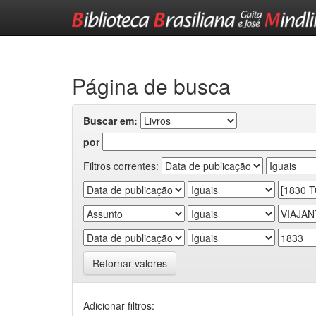
Skip
navigation
Página de busca
Buscar em:
por
Filtros correntes:
Retornar valores
Adicionar filtros: