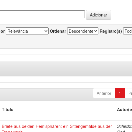
por
Ordenar
Registro(s)
Anterior
1
P
Título
Autor(e
Briefe aus beiden Hemisphären: ein Sittengemälde aus der
Schlicht