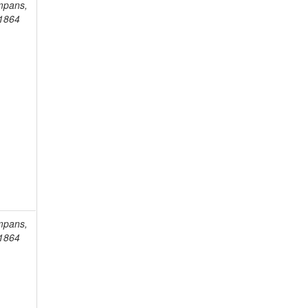
mpans,
-1864
mpans,
-1864