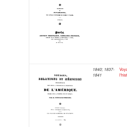
1840; 1837-
Voya
1841
l'hi