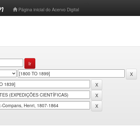
-->
Página inicial do Acervo Digital