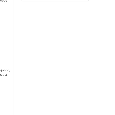
-1864
mpans,
-1864