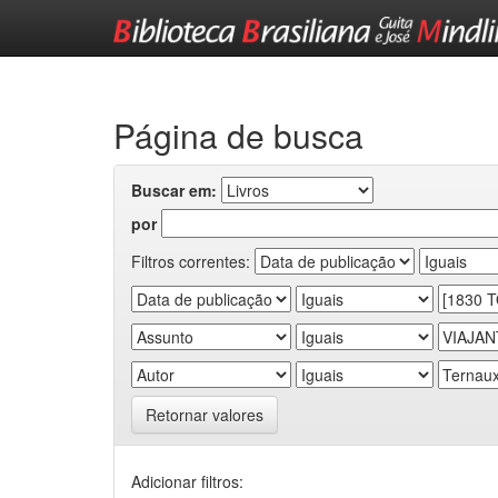
Skip
navigation
Página de busca
Buscar em:
por
Filtros correntes:
Retornar valores
Adicionar filtros: