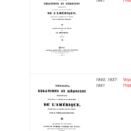
1841
l'hi
1840; 1837-
Voya
1841
l'hi