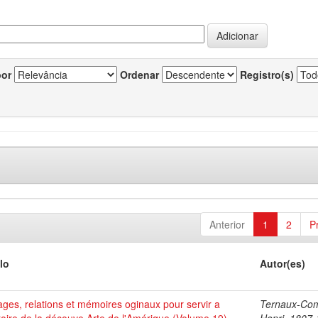
por
Ordenar
Registro(s)
Anterior
1
2
P
lo
Autor(es)
ges, relations et mémoires oginaux pour servir a
Ternaux-Co