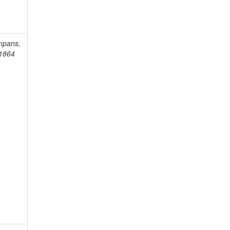
mpans,
-1864