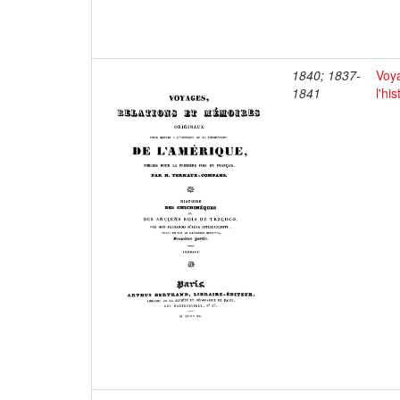
1840; 1837-
Voya
1841
l'hi