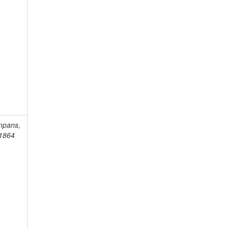
mpans,
-1864