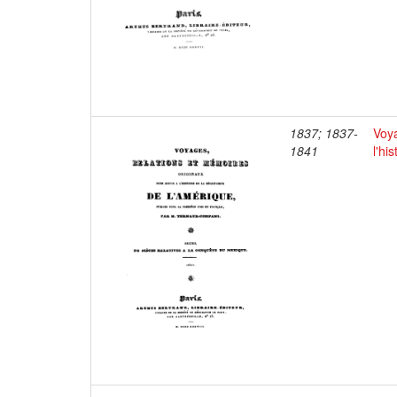
1837; 1837-
Voya
1841
l'hi