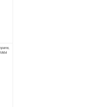
mpans,
-1864