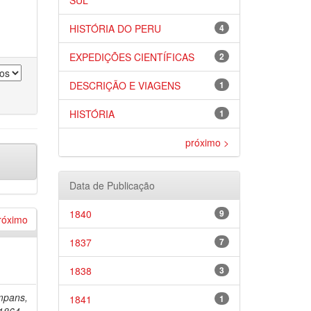
SUL
HISTÓRIA DO PERU
4
EXPEDIÇÕES CIENTÍFICAS
2
DESCRIÇÃO E VIAGENS
1
HISTÓRIA
1
próximo >
Data de Publicação
1840
9
róximo
1837
7
1838
3
mpans,
1841
1