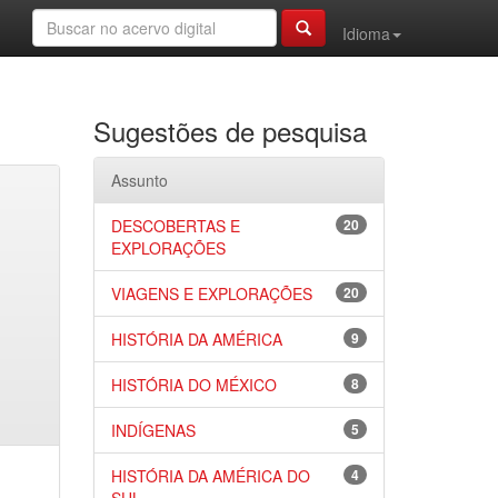
Idioma
Sugestões de pesquisa
Assunto
DESCOBERTAS E
20
EXPLORAÇÕES
VIAGENS E EXPLORAÇÕES
20
HISTÓRIA DA AMÉRICA
9
HISTÓRIA DO MÉXICO
8
INDÍGENAS
5
HISTÓRIA DA AMÉRICA DO
4