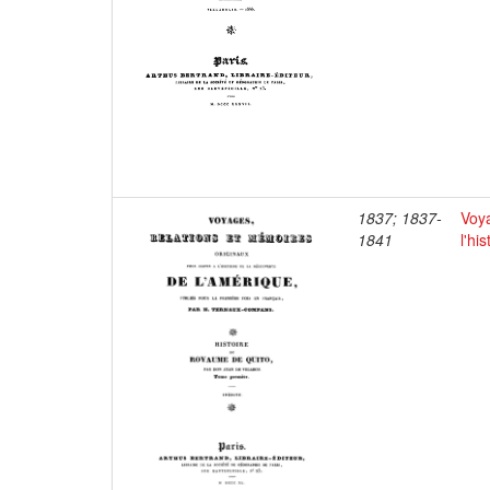
1837; 1837-
Voya
1841
l'hi