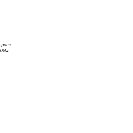
mpans,
-1864