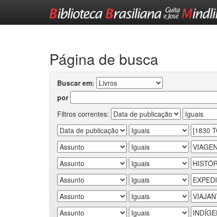
Skip
navigation
Página de busca
Buscar em:
por
Filtros correntes: