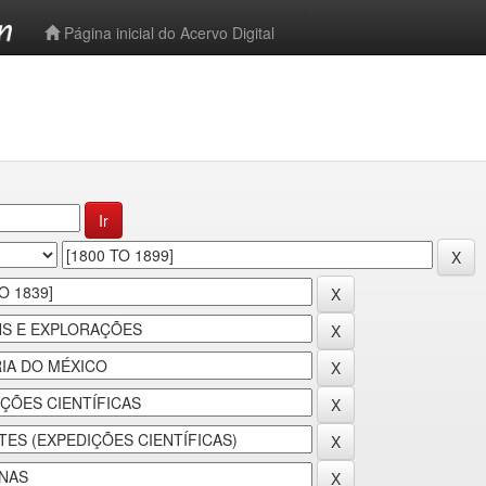
-->
Página inicial do Acervo Digital