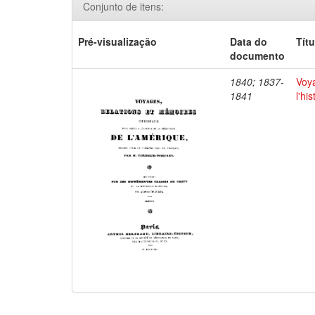
Conjunto de itens:
Pré-visualização
Data do
Títu
documento
1840; 1837-
Voya
1841
l'hi