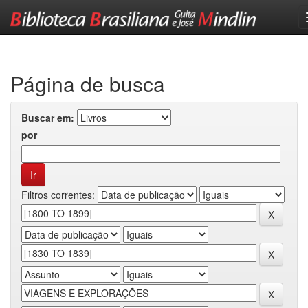
Skip
navigation
Página de busca
Buscar em:
por
Filtros correntes: