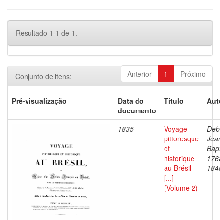
Resultado 1-1 de 1.
Anterior
1
Próximo
Conjunto de itens:
Pré-visualização
Data do
Título
Aut
documento
1835
Voyage
Debr
pittoresque
Jea
et
Bapt
historique
176
au Brésil
184
[...]
(Volume 2)