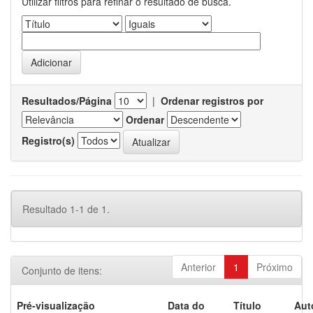
Utilizar filtros para refinar o resultado de busca.
Resultados/Página
|
Ordenar registros por
Ordenar
Registro(s)
Resultado 1-1 de 1.
Anterior
1
Próximo
Conjunto de itens:
Pré-visualização
Data do
Título
Aut