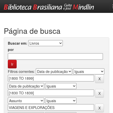
Skip
navigation
Página de busca
Buscar em:
por
Filtros correntes: