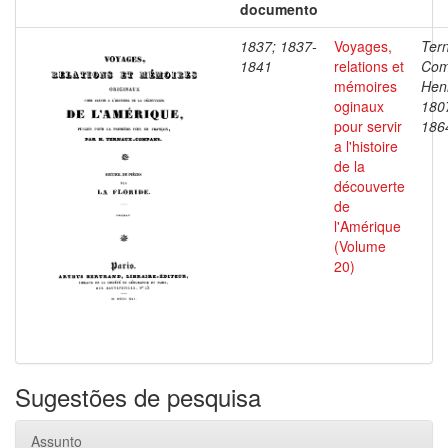
documento
1837; 1837-
Voyages,
Ter
1841
relations et
Com
mémoires
Henr
oginaux
180
pour servir
186
a l'histoire
de la
découverte
de
l'Amérique
(Volume
20)
Sugestões de pesquisa
Assunto