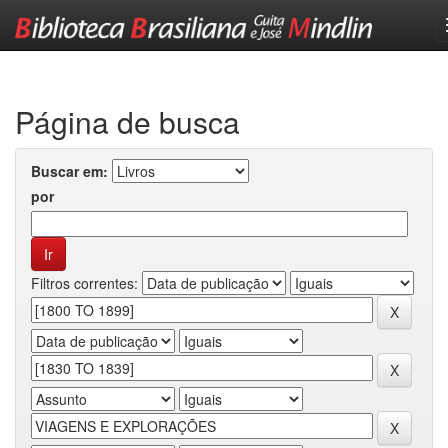
Skip
navigation
Página de busca
Buscar em:
por
Filtros correntes: