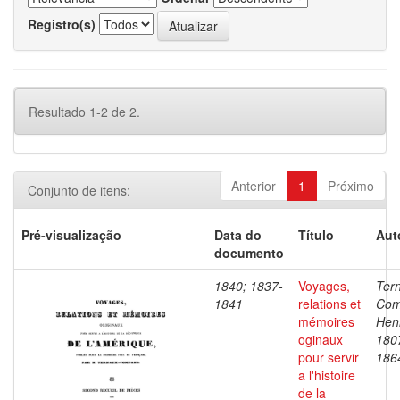
Registro(s)
Resultado 1-2 de 2.
Anterior
1
Próximo
Conjunto de itens:
Pré-visualização
Data do
Título
Aut
documento
1840; 1837-
Voyages,
Ter
1841
relations et
Com
mémoires
Henr
oginaux
180
pour servir
186
a l'histoire
de la