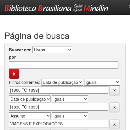
Skip
navigation
Página de busca
Buscar em:
por
Filtros correntes: