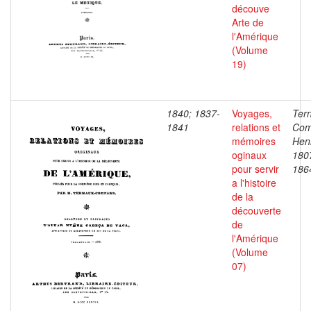
découve
Arte de
l'Amérique
(Volume
19)
1840; 1837-
Voyages,
Ter
1841
relations et
Com
mémoires
Henr
oginaux
180
pour servir
186
a l'histoire
de la
découverte
de
l'Amérique
(Volume
07)