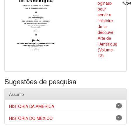
oginaux
186
pour
servir a
l'histoire
de la
découve
Arte de
l'Amérique
(Volume
13)
Sugestões de pesquisa
Assunto
HISTÓRIA DA AMÉRICA
1
HISTÓRIA DO MÉXICO
1