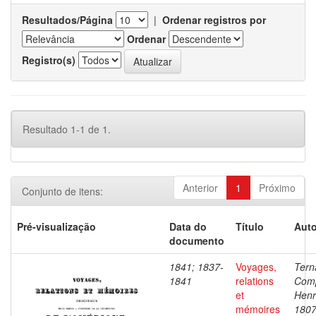
Resultados/Página
|
Ordenar registros por
Ordenar
Registro(s)
Resultado 1-1 de 1.
Anterior
1
Próximo
Conjunto de itens:
Pré-visualização
Data do
Título
Auto
documento
1841; 1837-
Voyages,
Tern
1841
relations
Com
et
Henr
mémoires
1807