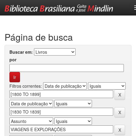
Skip
navigation
Página de busca
Buscar em:
por
Filtros correntes: