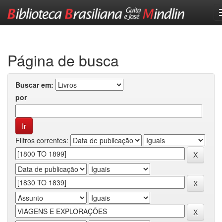
Skip
navigation
Página de busca
Buscar em:
por
Filtros correntes: