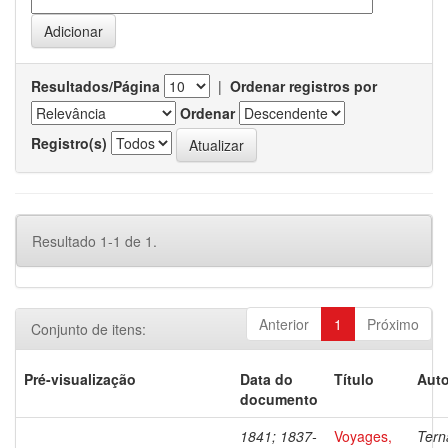
Resultados/Página
|
Ordenar registros por
Ordenar
Registro(s)
Resultado 1-1 de 1.
Anterior
1
Próximo
Conjunto de itens:
Pré-visualização
Data do
Título
Auto
documento
1841; 1837-
Voyages,
Tern