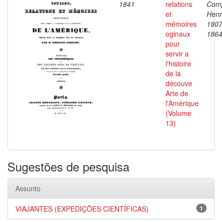
1841
relations
Com
et
Henr
mémoires
1807
oginaux
186
pour
servir a
l'histoire
de la
découve
Arte de
l'Amérique
(Volume
13)
Sugestões de pesquisa
Assunto
VIAJANTES (EXPEDIÇÕES CIENTÍFICAS)
1