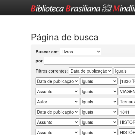
Skip
navigation
Página de busca
Buscar em:
por
Filtros correntes: