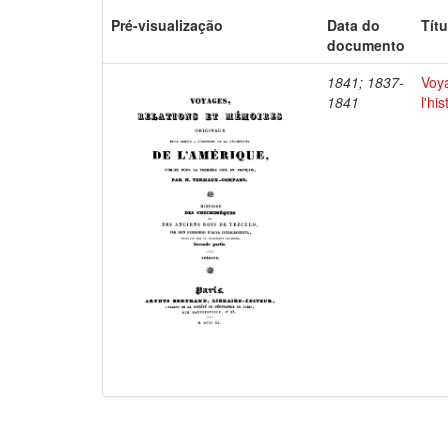
Pré-visualização
Data do
Títu
documento
1841; 1837-
Voya
1841
l'hi