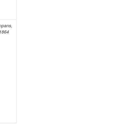
mpans,
-1864