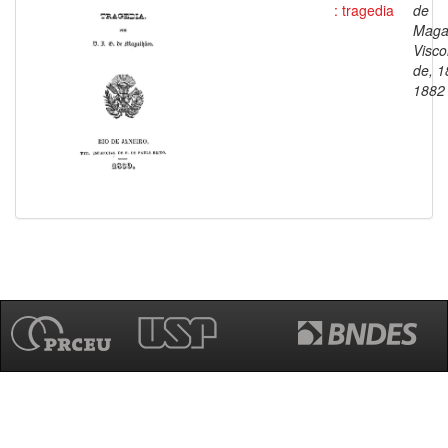
: tragedia
de
Maga
Visc
de, 1
1882