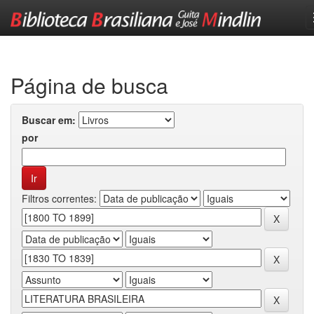
Skip
navigation
Página de busca
Buscar em:
por
Filtros correntes: