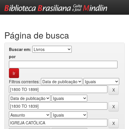
Skip
navigation
Página de busca
Buscar em:
por
Filtros correntes: