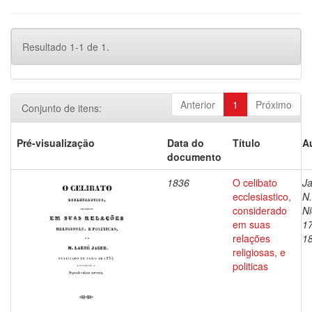
Resultado 1-1 de 1.
Anterior
1
Próximo
Conjunto de itens:
Pré-visualização
Data do
Título
A
documento
1836
O celibato
Ja
ecclesiastico,
N.
considerado
Ni
em suas
1
relações
1
religiosas, e
politicas