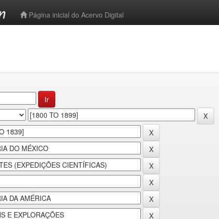
-->
Página inicial do Acervo Digital