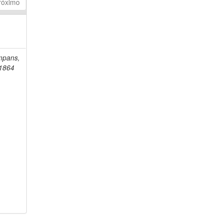
róximo
mpans,
-1864