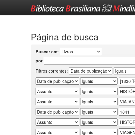
Skip
navigation
Página de busca
Buscar em:
por
Filtros correntes: