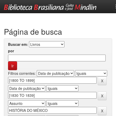
Skip
navigation
Página de busca
Buscar em:
por
Filtros correntes: