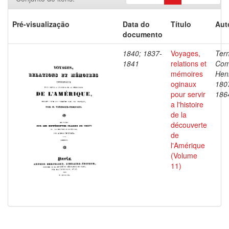
Pré-visualização
Data do
Título
Aut
documento
1840; 1837-
Voyages,
Ter
1841
relations et
Com
mémoires
Henr
oginaux
180
pour servir
186
a l'histoire
de la
découverte
de
l'Amérique
(Volume
11)