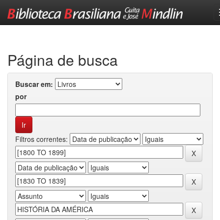
Skip
navigation
Página de busca
Buscar em:
por
Filtros correntes: