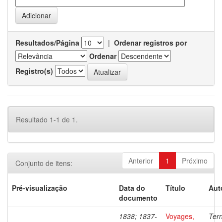
Resultados/Página
|
Ordenar registros por
Ordenar
Registro(s)
Resultado 1-1 de 1.
Anterior
1
Próximo
Conjunto de itens:
Pré-visualização
Data do
Título
Aut
documento
1838; 1837-
Voyages,
Ter