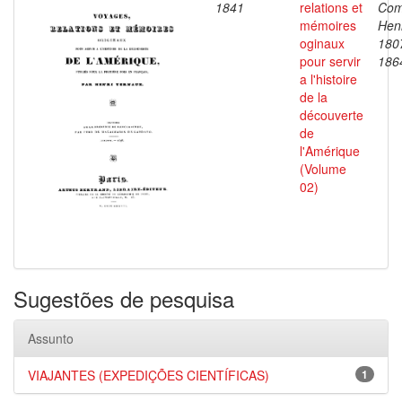
1841
relations et
Com
mémoires
Henr
oginaux
180
pour servir
186
a l'histoire
de la
découverte
de
l'Amérique
(Volume
02)
Sugestões de pesquisa
Assunto
VIAJANTES (EXPEDIÇÕES CIENTÍFICAS)
1