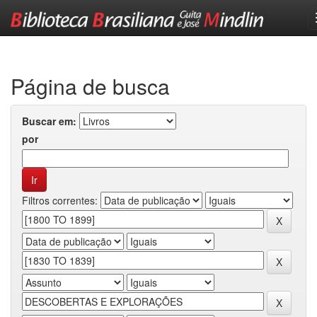
Skip
navigation
Página de busca
Buscar em:
por
Filtros correntes: