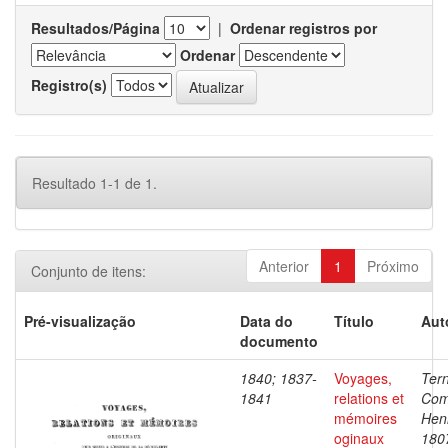
Resultados/Página
|
Ordenar registros por
Ordenar
Registro(s)
Resultado 1-1 de 1.
Anterior
1
Próximo
Conjunto de itens:
Pré-visualização
Data do
Título
Aut
documento
1840; 1837-
Voyages,
Ter
1841
relations et
Com
mémoires
Henr
oginaux
180