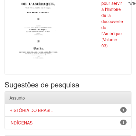
pour servir
186
a l'histoire
de la
découverte
de
l'Amérique
(Volume
03)
Sugestões de pesquisa
Assunto
HISTÓRIA DO BRASIL
1
INDÍGENAS
1