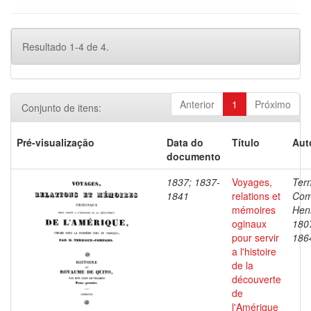
Resultado 1-4 de 4.
Anterior
1
Próximo
Conjunto de itens:
Pré-visualização
Data do
Título
Aut
documento
1837; 1837-
Voyages,
Ter
1841
relations et
Com
mémoires
Henr
oginaux
180
pour servir
186
a l'histoire
de la
découverte
de
l'Amérique