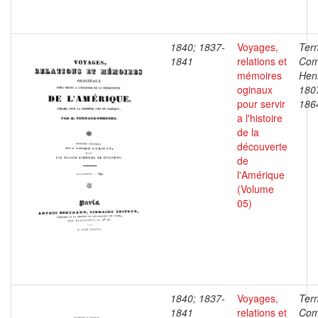
1840; 1837-
Voyages,
Ter
1841
relations et
Com
mémoires
Henr
oginaux
180
pour servir
186
a l'histoire
de la
découverte
de
l'Amérique
(Volume
05)
1840; 1837-
Voyages,
Ter
1841
relations et
Com