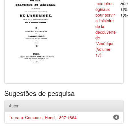
mémoires
Henr
oginaux
180
pour servir
186
a l'histoire
de la
découverte
de
l'Amérique
(Volume
17)
Sugestões de pesquisa
Autor
Ternaux-Compans, Henri, 1807-1864
4