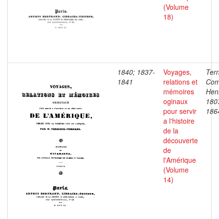
(Volume
18)
1840; 1837-
Voyages,
Ter
1841
relations et
Com
mémoires
Henr
oginaux
180
pour servir
186
a l'histoire
de la
découverte
de
l'Amérique
(Volume
14)