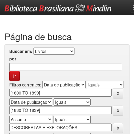
Skip
navigation
Página de busca
Buscar em:
por
Filtros correntes: