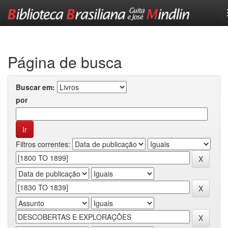
Skip
navigation
Página de busca
Buscar em:
por
Filtros correntes: