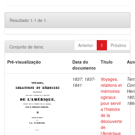
Resultado 1-1 de 1.
Anterior
1
Próximo
Conjunto de itens:
Pré-visualização
Data do
Título
Aut
documento
1837; 1837-
Voyages,
Ter
1841
relations et
Com
mémoires
Henr
oginaux
180
pour servir
186
a l'histoire
de la
découverte
de
l'Amérique