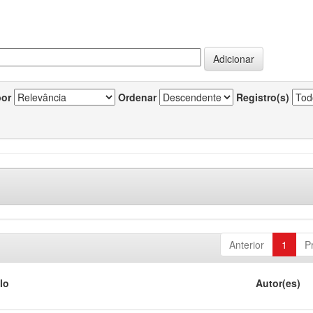
por
Ordenar
Registro(s)
Anterior
1
P
lo
Autor(es)