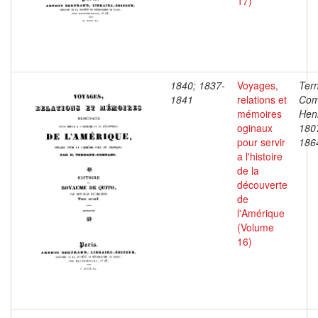
17)
1840; 1837-
Voyages,
Ter
1841
relations et
Com
mémoires
Henr
oginaux
180
pour servir
186
a l'histoire
de la
découverte
de
l'Amérique
(Volume
16)