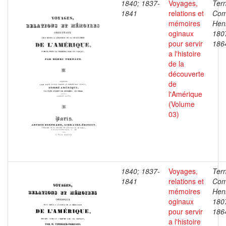
1840; 1837-
Voyages,
Ter
1841
relations et
Com
mémoires
Henr
oginaux
180
pour servir
186
a l'histoire
de la
découverte
de
l'Amérique
(Volume
03)
1840; 1837-
Voyages,
Ter
1841
relations et
Com
mémoires
Henr
oginaux
180
pour servir
186
a l'histoire