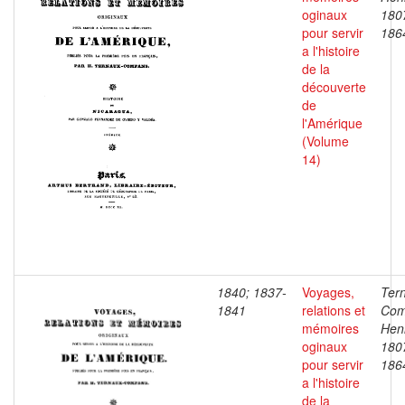
oginaux
180
pour servir
186
a l'histoire
de la
découverte
de
l'Amérique
(Volume
14)
1840; 1837-
Voyages,
Ter
1841
relations et
Com
mémoires
Henr
oginaux
180
pour servir
186
a l'histoire
de la