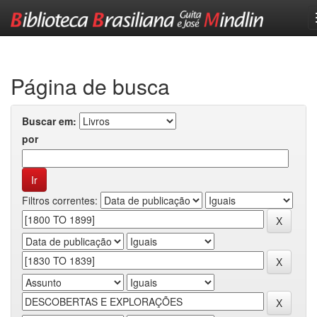
Skip
navigation
Página de busca
Buscar em:
por
Filtros correntes: