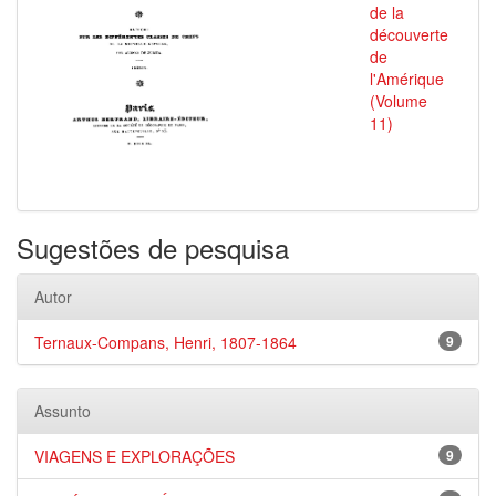
de la
découverte
de
l'Amérique
(Volume
11)
Sugestões de pesquisa
Autor
Ternaux-Compans, Henri, 1807-1864
9
Assunto
VIAGENS E EXPLORAÇÕES
9