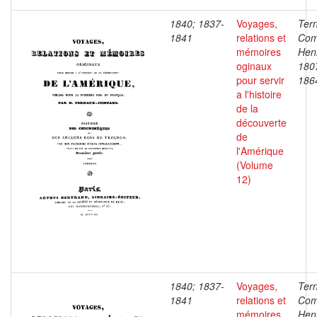
1840; 1837-
Voyages,
Ter
1841
relations et
Com
mémoires
Henr
oginaux
180
pour servir
186
a l'histoire
de la
découverte
de
l'Amérique
(Volume
12)
1840; 1837-
Voyages,
Ter
1841
relations et
Com
mémoires
Henr