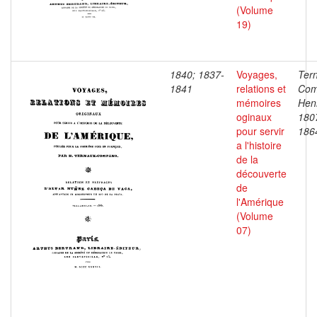
(Volume
19)
1840; 1837-
Voyages,
Ter
1841
relations et
Com
mémoires
Henr
oginaux
180
pour servir
186
a l'histoire
de la
découverte
de
l'Amérique
(Volume
07)