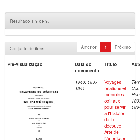
Resultado 1-9 de 9.
Anterior
1
Próximo
Conjunto de itens:
Pré-visualização
Data do
Título
Aut
documento
1840; 1837-
Voyages,
Ter
1841
relations et
Com
mémoires
Henr
oginaux
180
pour servir
186
a l'histoire
de la
découve
Arte de
l'Amérique