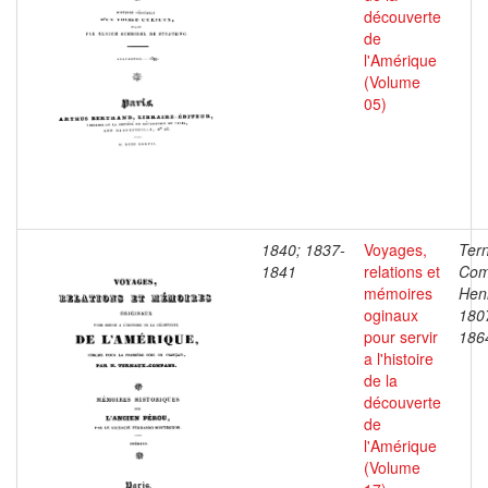
découverte
de
l'Amérique
(Volume
05)
1840; 1837-
Voyages,
Ter
1841
relations et
Com
mémoires
Henr
oginaux
180
pour servir
186
a l'histoire
de la
découverte
de
l'Amérique
(Volume