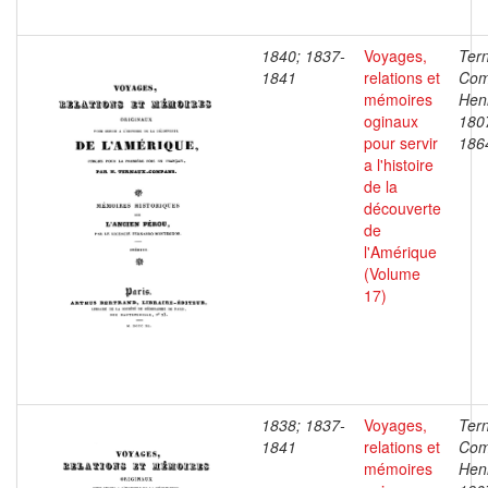
1840; 1837-
Voyages,
Ter
1841
relations et
Com
mémoires
Henr
oginaux
180
pour servir
186
a l'histoire
de la
découverte
de
l'Amérique
(Volume
17)
1838; 1837-
Voyages,
Ter
1841
relations et
Com
mémoires
Henr