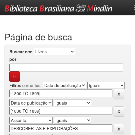
Skip
navigation
Página de busca
Buscar em:
por
Filtros correntes: