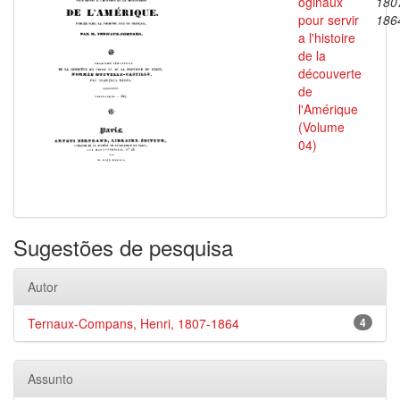
oginaux
180
pour servir
186
a l'histoire
de la
découverte
de
l'Amérique
(Volume
04)
Sugestões de pesquisa
Autor
Ternaux-Compans, Henri, 1807-1864
4
Assunto