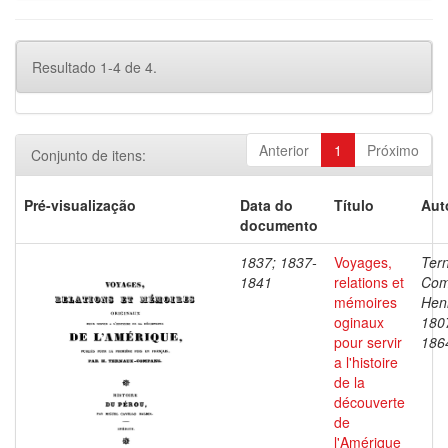
Resultado 1-4 de 4.
Anterior
1
Próximo
Conjunto de itens:
Pré-visualização
Data do
Título
Aut
documento
1837; 1837-
Voyages,
Ter
1841
relations et
Com
mémoires
Henr
oginaux
180
pour servir
186
a l'histoire
de la
découverte
de
l'Amérique