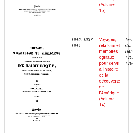
(Volume
15)
1840; 1837-
Voyages,
Ter
1841
relations et
Com
mémoires
Henr
oginaux
180
pour servir
186
a l'histoire
de la
découverte
de
l'Amérique
(Volume
14)