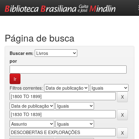
Skip
navigation
Página de busca
Buscar em:
por
Filtros correntes: