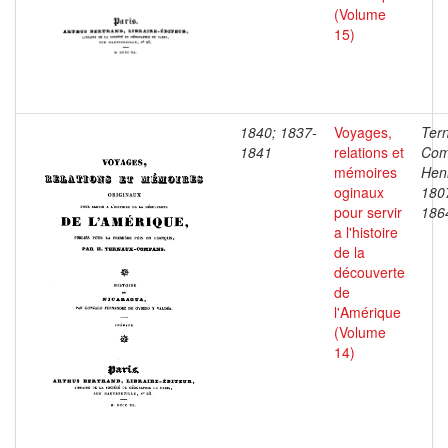
(Volume
15)
1840; 1837-
Voyages,
Ter
1841
relations et
Com
mémoires
Henr
oginaux
180
pour servir
186
a l'histoire
de la
découverte
de
l'Amérique
(Volume
14)