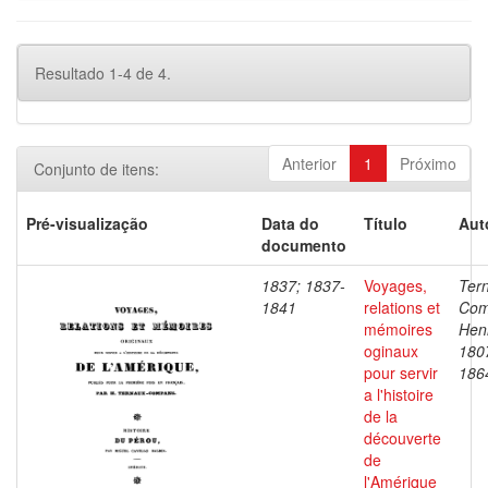
Resultado 1-4 de 4.
Anterior
1
Próximo
Conjunto de itens:
Pré-visualização
Data do
Título
Aut
documento
1837; 1837-
Voyages,
Ter
1841
relations et
Com
mémoires
Henr
oginaux
180
pour servir
186
a l'histoire
de la
découverte
de
l'Amérique