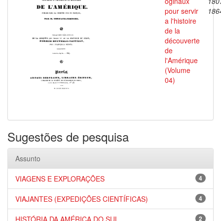
oginaux
180
pour servir
186
a l'histoire
de la
découverte
de
l'Amérique
(Volume
04)
Sugestões de pesquisa
Assunto
VIAGENS E EXPLORAÇÕES
4
VIAJANTES (EXPEDIÇÕES CIENTÍFICAS)
4
HISTÓRIA DA AMÉRICA DO SUL
2