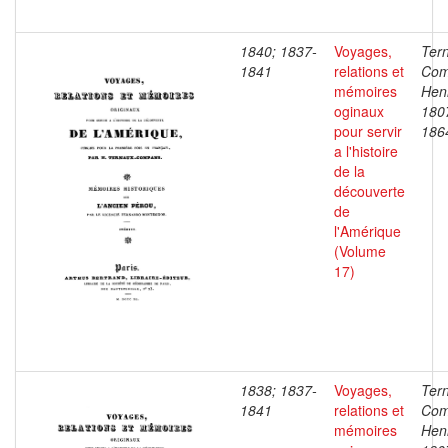
1840; 1837-
Voyages,
Ter
1841
relations et
Com
mémoires
Henr
oginaux
180
pour servir
186
a l'histoire
de la
découverte
de
l'Amérique
(Volume
17)
1838; 1837-
Voyages,
Ter
1841
relations et
Com
mémoires
Henr