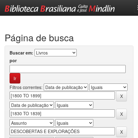
Skip
navigation
Página de busca
Buscar em:
por
Filtros correntes: