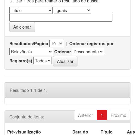
Utilizar filtros para refinar o resultado de busca.
Resultados/Página
|
Ordenar registros por
Ordenar
Registro(s)
Resultado 1-1 de 1.
Anterior
1
Próximo
Conjunto de itens:
Pré-visualização
Data do
Título
Aut