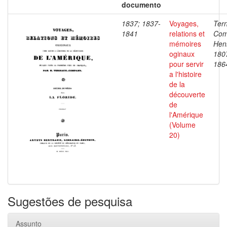
documento
1837; 1837-
Voyages,
Ter
1841
relations et
Com
mémoires
Henr
oginaux
180
pour servir
186
a l'histoire
de la
découverte
de
l'Amérique
(Volume
20)
Sugestões de pesquisa
Assunto