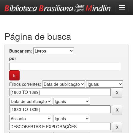
Skip
navigation
Página de busca
Buscar em:
por
Filtros correntes: