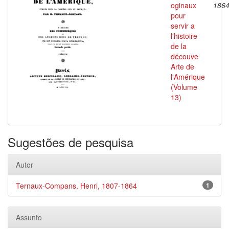
oginaux
186
pour
servir a
l'histoire
de la
découve
Arte de
l'Amérique
(Volume
13)
Sugestões de pesquisa
Autor
Ternaux-Compans, Henri, 1807-1864
1
Assunto