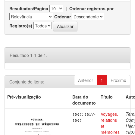
Resultados/Página
|
Ordenar registros por
Ordenar
Registro(s)
Resultado 1-1 de 1.
Anterior
1
Próximo
Conjunto de itens:
Pré-visualização
Data do
Título
Auto
documento
1841; 1837-
Voyages,
Tern
1841
relations
Com
et
Henr
mémoires
1807