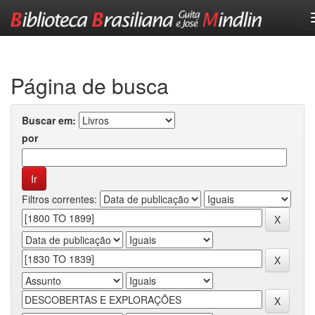
Skip
navigation
Página de busca
Buscar em:
por
Filtros correntes: