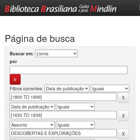
Skip
navigation
Página de busca
Buscar em:
por
Filtros correntes: