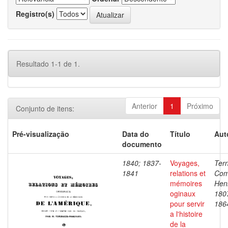
Registro(s)
Resultado 1-1 de 1.
Anterior
1
Próximo
Conjunto de itens:
Pré-visualização
Data do
Título
Aut
documento
1840; 1837-
Voyages,
Ter
1841
relations et
Com
mémoires
Henr
oginaux
180
pour servir
186
a l'histoire
de la