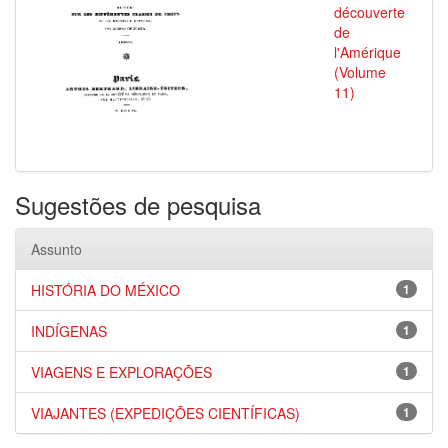
découverte
de
l'Amérique
(Volume
11)
Sugestões de pesquisa
Assunto
HISTÓRIA DO MÉXICO
1
INDÍGENAS
1
VIAGENS E EXPLORAÇÕES
1
VIAJANTES (EXPEDIÇÕES CIENTÍFICAS)
1