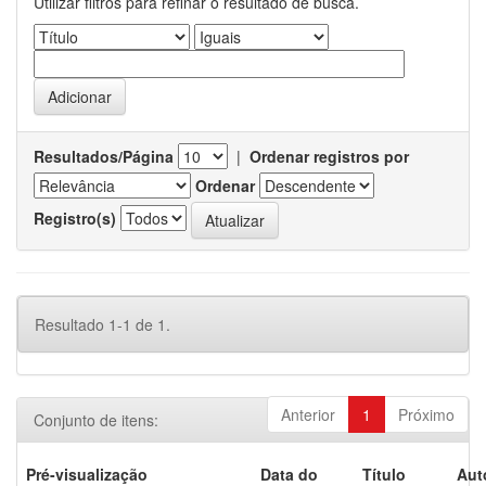
Utilizar filtros para refinar o resultado de busca.
Resultados/Página
|
Ordenar registros por
Ordenar
Registro(s)
Resultado 1-1 de 1.
Anterior
1
Próximo
Conjunto de itens:
Pré-visualização
Data do
Título
Aut