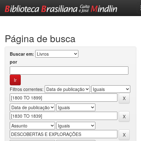
Skip
navigation
Página de busca
Buscar em:
por
Filtros correntes: