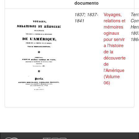
documento
1837; 1837-
Voyages,
Ter
1841
relations et
Com
mémoires
Henr
oginaux
180
pour servir
186
a l'histoire
de la
découverte
de
l'Amérique
(Volume
06)