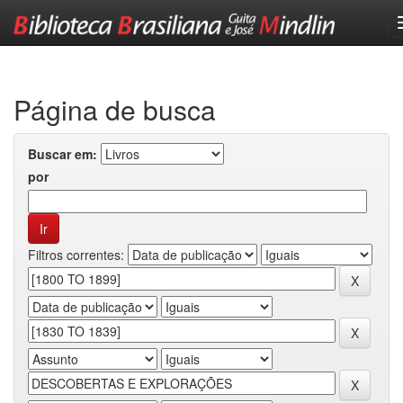
Skip
navigation
Página de busca
Buscar em:
por
Filtros correntes: