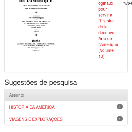
oginaux
186
pour
servir a
l'histoire
de la
découve
Arte de
l'Amérique
(Volume
13)
Sugestões de pesquisa
Assunto
HISTÓRIA DA AMÉRICA
1
VIAGENS E EXPLORAÇÕES
1