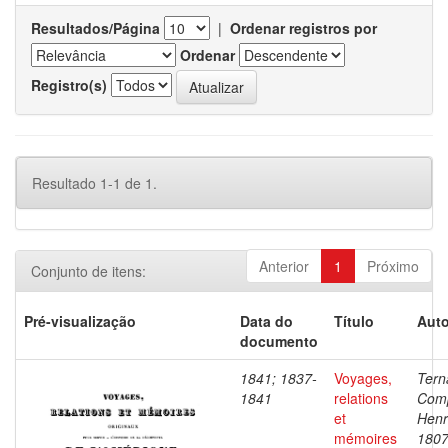
Resultados/Página
|
Ordenar registros por
Ordenar
Registro(s)
Resultado 1-1 de 1.
Anterior
1
Próximo
Conjunto de itens:
Pré-visualização
Data do
Título
Auto
documento
1841; 1837-
Voyages,
Tern
1841
relations
Com
et
Henr
mémoires
1807