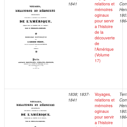
1841
relations et
Com
mémoires
Henr
oginaux
180
pour servir
186
a l'histoire
de la
découverte
de
l'Amérique
(Volume
17)
1838; 1837-
Voyages,
Ter
1841
relations et
Com
mémoires
Henr
oginaux
180
pour servir
186
a l'histoire