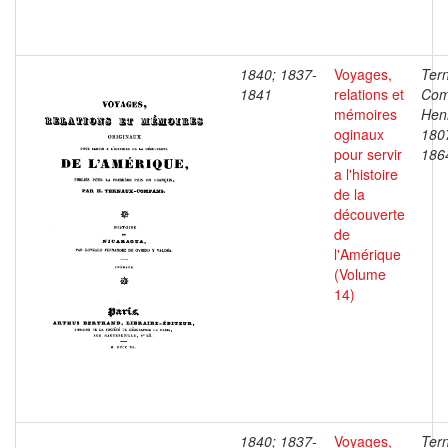
1840; 1837-
Voyages,
Ter
1841
relations et
Com
mémoires
Henr
oginaux
180
pour servir
186
a l'histoire
de la
découverte
de
l'Amérique
(Volume
14)
1840; 1837-
Voyages,
Ter