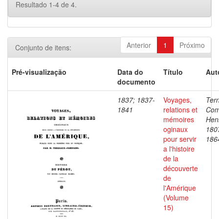
Resultado 1-4 de 4.
Anterior
1
Próximo
Conjunto de itens:
Pré-visualização
Data do
Título
Aut
documento
1837; 1837-
Voyages,
Ter
1841
relations et
Com
mémoires
Henr
oginaux
180
pour servir
186
a l'histoire
de la
découverte
de
l'Amérique
(Volume
15)