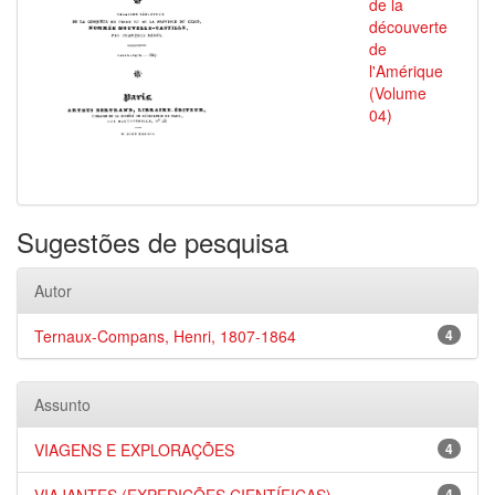
de la
découverte
de
l'Amérique
(Volume
04)
Sugestões de pesquisa
Autor
Ternaux-Compans, Henri, 1807-1864
4
Assunto
VIAGENS E EXPLORAÇÕES
4
4