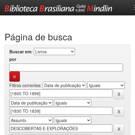
Skip
navigation
Página de busca
Buscar em:
por
Filtros correntes: