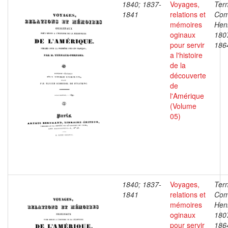
1840; 1837-
Voyages,
Ter
1841
relations et
Com
mémoires
Henr
oginaux
180
pour servir
186
a l'histoire
de la
découverte
de
l'Amérique
(Volume
05)
1840; 1837-
Voyages,
Ter
1841
relations et
Com
mémoires
Henr
oginaux
180
pour servir
186