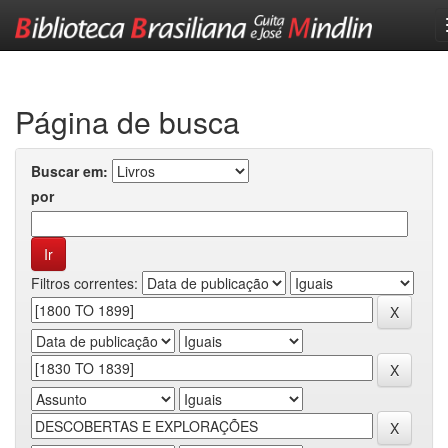
Skip
navigation
Página de busca
Buscar em:
por
Filtros correntes: