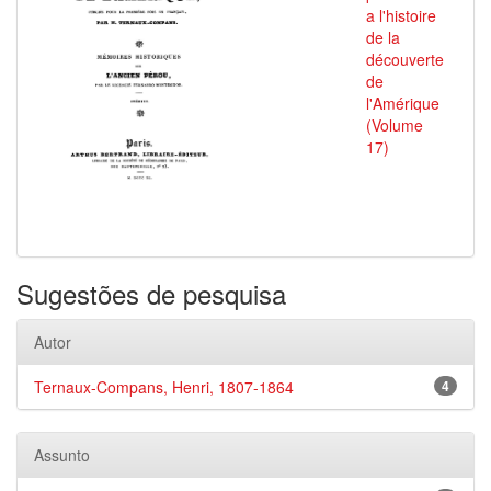
a l'histoire
de la
découverte
de
l'Amérique
(Volume
17)
Sugestões de pesquisa
Autor
Ternaux-Compans, Henri, 1807-1864
4
Assunto