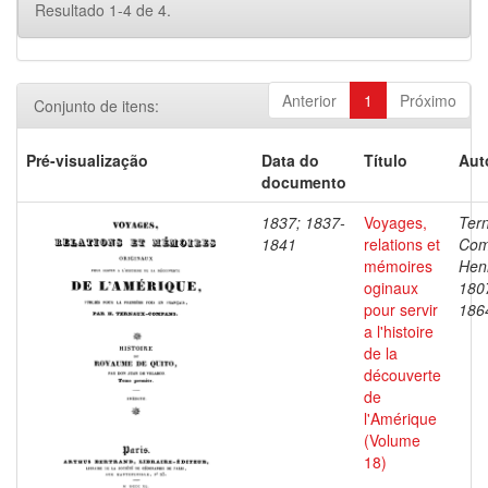
Resultado 1-4 de 4.
Anterior
1
Próximo
Conjunto de itens:
Pré-visualização
Data do
Título
Aut
documento
1837; 1837-
Voyages,
Ter
1841
relations et
Com
mémoires
Henr
oginaux
180
pour servir
186
a l'histoire
de la
découverte
de
l'Amérique
(Volume
18)