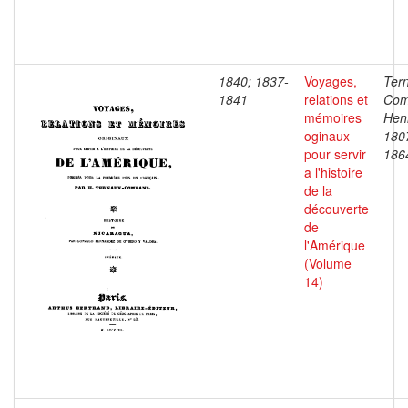
1840; 1837-
Voyages,
Ter
1841
relations et
Com
mémoires
Henr
oginaux
180
pour servir
186
a l'histoire
de la
découverte
de
l'Amérique
(Volume
14)