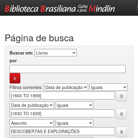
Skip
navigation
Página de busca
Buscar em:
por
Filtros correntes: