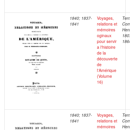
1840; 1837-
Voyages,
Ter
1841
relations et
Com
mémoires
Henr
oginaux
180
pour servir
186
a l'histoire
de la
découverte
de
l'Amérique
(Volume
16)
1840; 1837-
Voyages,
Ter
1841
relations et
Com
mémoires
Henr