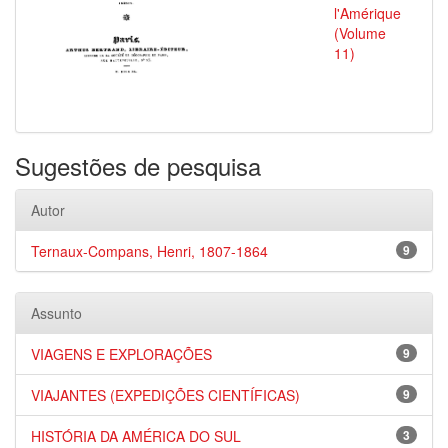
l'Amérique
(Volume
11)
Sugestões de pesquisa
Autor
Ternaux-Compans, Henri, 1807-1864
9
Assunto
VIAGENS E EXPLORAÇÕES
9
VIAJANTES (EXPEDIÇÕES CIENTÍFICAS)
9
HISTÓRIA DA AMÉRICA DO SUL
3