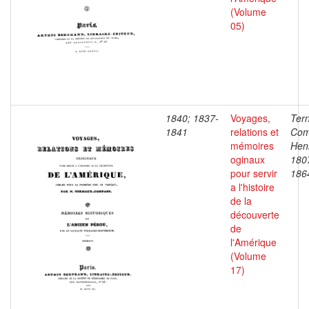
(Volume
05)
1840; 1837-
Voyages,
Ter
1841
relations et
Com
mémoires
Henr
oginaux
180
pour servir
186
a l'histoire
de la
découverte
de
l'Amérique
(Volume
17)