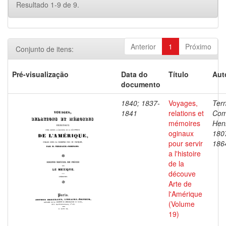
Resultado 1-9 de 9.
Anterior
1
Próximo
Conjunto de itens:
Pré-visualização
Data do
Título
Aut
documento
1840; 1837-
Voyages,
Ter
1841
relations et
Com
mémoires
Henr
oginaux
180
pour servir
186
a l'histoire
de la
découve
Arte de
l'Amérique
(Volume
19)