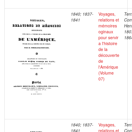
1840; 1837-
Voyages,
Ter
1841
relations et
Com
mémoires
Henr
oginaux
180
pour servir
186
a l'histoire
de la
découverte
de
l'Amérique
(Volume
07)
1840; 1837-
Voyages,
Ter
1841
relations et
Com