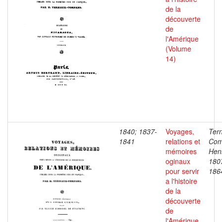
de la
découverte
de
l'Amérique
(Volume
14)
1840; 1837-
Voyages,
Ter
1841
relations et
Com
mémoires
Henr
oginaux
180
pour servir
186
a l'histoire
de la
découverte
de
l'Amérique