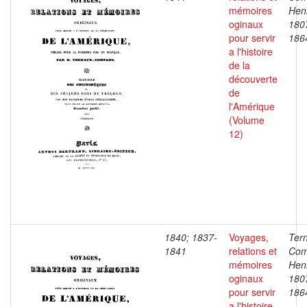
mémoires
Henr
oginaux
180
pour servir
186
a l'histoire
de la
découverte
de
l'Amérique
(Volume
12)
1840; 1837-
Voyages,
Ter
1841
relations et
Com
mémoires
Henr
oginaux
180
pour servir
186
a l'histoire