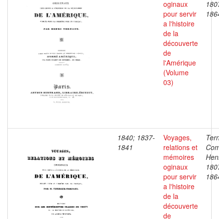
oginaux
180
pour servir
186
a l'histoire
de la
découverte
de
l'Amérique
(Volume
03)
1840; 1837-
Voyages,
Ter
1841
relations et
Com
mémoires
Henr
oginaux
180
pour servir
186
a l'histoire
de la
découverte
de