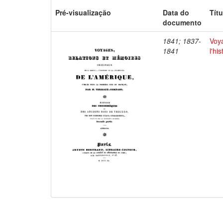
Pré-visualização
Data do
Títu
documento
1841; 1837-
Voya
1841
l'hi