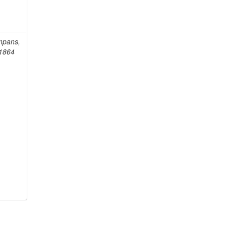
mpans,
-1864