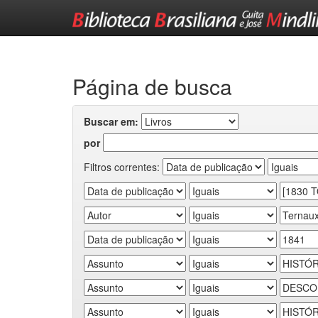
Skip
navigation
Página de busca
Buscar em:
por
Filtros correntes: