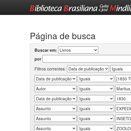
Skip
navigation
Página de busca
Buscar em:
por
Filtros correntes: