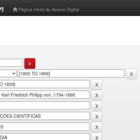
-->
Página inicial do Acervo Digital