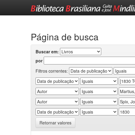
Skip
navigation
Página de busca
Buscar em:
por
Filtros correntes:
Retornar valores