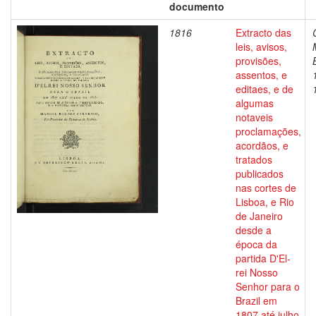
documento
1816
Extracto das
leis, avisos,
provisões,
assentos, e
editaes, e de
algumas
notaveis
proclamações,
acordãos, e
tratados
publicados
nas cortes de
Lisboa, e Rio
de Janeiro
desde a
época da
partida D'El-
rei Nosso
Senhor para o
Brazil em
1807 até julho