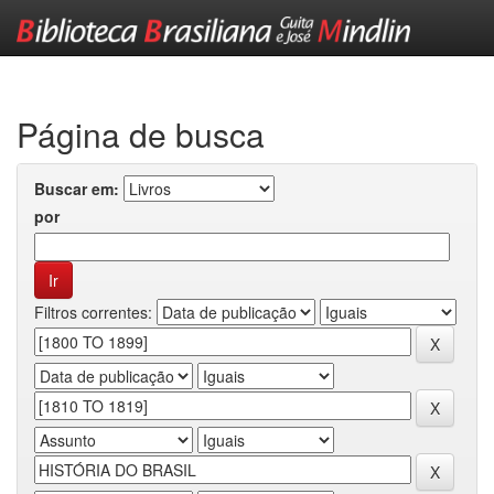
Skip
navigation
Página de busca
Buscar em:
por
Filtros correntes: