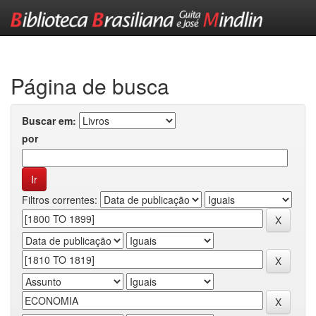
Skip
navigation
Página de busca
Buscar em:
por
Filtros correntes: