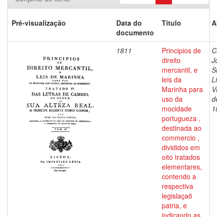
Pré-visualização
Data do
Título
A
documento
1811
Principios de
C
direito
J
mercantil, e
S
leis da
L
Marinha para
V
uso da
d
mocidade
1
portugueza ,
destinada ao
commercio ,
divididos em
oito tratados
elementares,
contendo a
respectiva
legislaçaõ
patria, e
indicando as