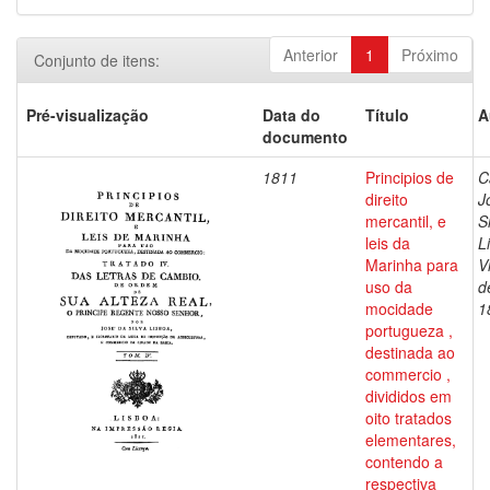
Anterior
1
Próximo
Conjunto de itens:
Pré-visualização
Data do
Título
A
documento
1811
Principios de
C
direito
J
mercantil, e
S
leis da
L
Marinha para
V
uso da
d
mocidade
1
portugueza ,
destinada ao
commercio ,
divididos em
oito tratados
elementares,
contendo a
respectiva