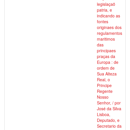
legislaçaõ
patria, e
indicando as
fontes
originaes dos
regulamentos
maritimos
das
principaes
praças da
Europa : de
ordem de
Sua Alteza
Real, o
Principe
Regente
Nosso
Senhor, / por
José da Silva
Lisboa,
Deputado, e
Secretario da