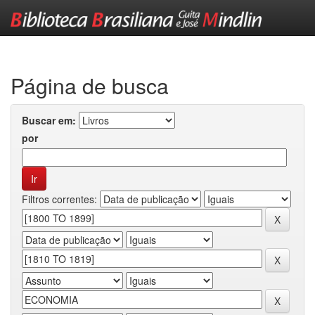
Skip
navigation
Página de busca
Buscar em:
por
Filtros correntes: