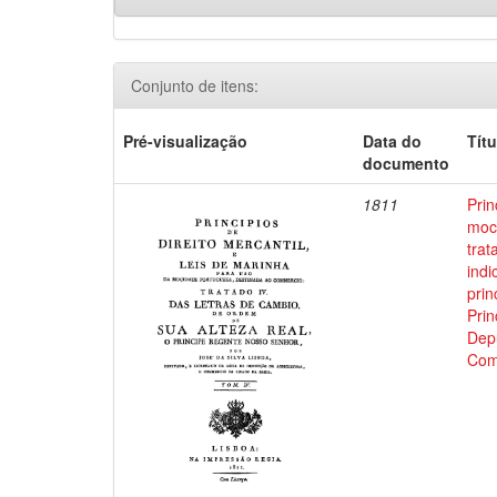
Conjunto de itens:
Pré-visualização
Data do
Títu
documento
1811
Prin
moci
trat
indi
prin
Prin
Depu
Com