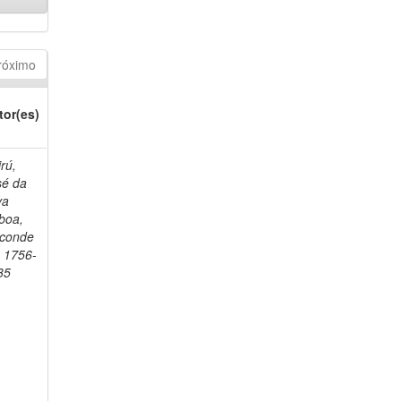
róximo
tor(es)
rú,
sé da
va
boa,
sconde
, 1756-
35