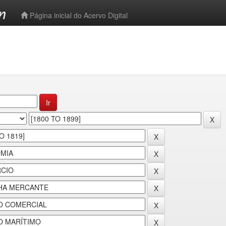
-->
Página inicial do Acervo Digital