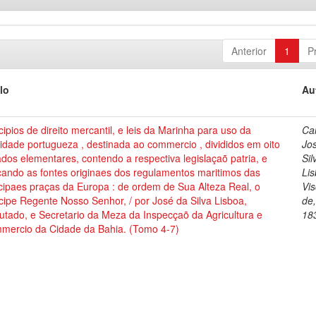
Anterior
1
P
lo
Au
cipios de direito mercantil, e leis da Marinha para uso da
Cai
dade portugueza , destinada ao commercio , divididos em oito
Jo
ados elementares, contendo a respectiva legislaçaõ patria, e
Sil
cando as fontes originaes dos regulamentos maritimos das
Lis
cipaes praças da Europa : de ordem de Sua Alteza Real, o
Vi
cipe Regente Nosso Senhor, / por José da Silva Lisboa,
de
tado, e Secretario da Meza da Inspecçaõ da Agricultura e
18
mercio da Cidade da Bahia. (Tomo 4-7)