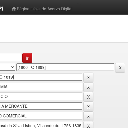
-->
Página inicial do Acervo Digital