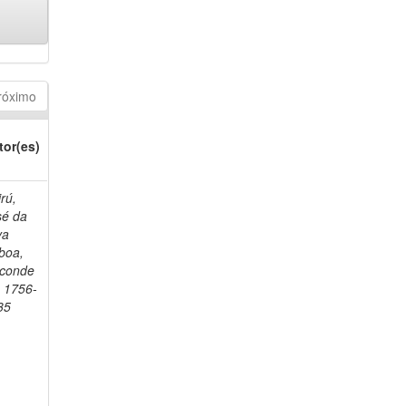
róximo
tor(es)
rú,
sé da
va
boa,
sconde
, 1756-
35