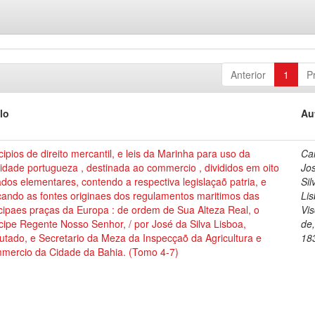
Anterior
1
P
lo
Au
cipios de direito mercantil, e leis da Marinha para uso da
Cai
dade portugueza , destinada ao commercio , divididos em oito
Jo
ados elementares, contendo a respectiva legislaçaõ patria, e
Sil
cando as fontes originaes dos regulamentos maritimos das
Lis
cipaes praças da Europa : de ordem de Sua Alteza Real, o
Vi
cipe Regente Nosso Senhor, / por José da Silva Lisboa,
de
tado, e Secretario da Meza da Inspecçaõ da Agricultura e
18
mercio da Cidade da Bahia. (Tomo 4-7)