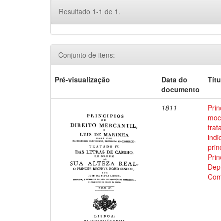
Resultado 1-1 de 1.
Conjunto de itens:
Pré-visualização
Data do
Títu
documento
1811
Prin
moci
trat
indi
prin
Prin
Depu
Com