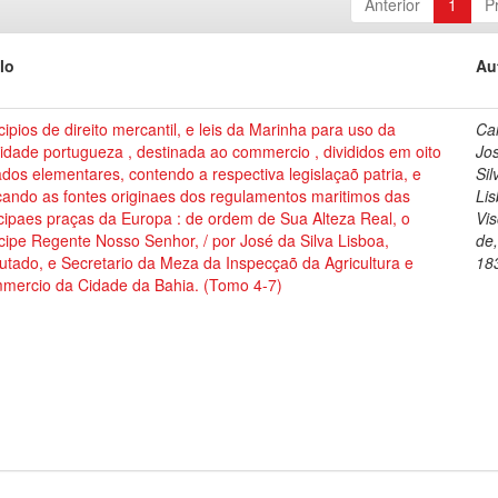
Anterior
1
P
lo
Au
cipios de direito mercantil, e leis da Marinha para uso da
Cai
dade portugueza , destinada ao commercio , divididos em oito
Jo
ados elementares, contendo a respectiva legislaçaõ patria, e
Sil
cando as fontes originaes dos regulamentos maritimos das
Lis
cipaes praças da Europa : de ordem de Sua Alteza Real, o
Vi
cipe Regente Nosso Senhor, / por José da Silva Lisboa,
de
tado, e Secretario da Meza da Inspecçaõ da Agricultura e
18
mercio da Cidade da Bahia. (Tomo 4-7)