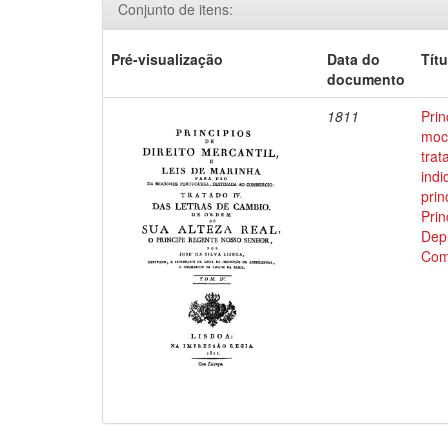
Conjunto de itens:
Pré-visualização
Data do
Títu
documento
1811
Prin
moci
trat
indi
prin
Prin
Depu
Com