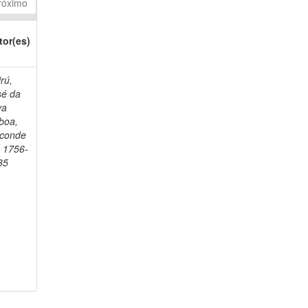
róximo
tor(es)
rú,
sé da
va
boa,
sconde
, 1756-
35