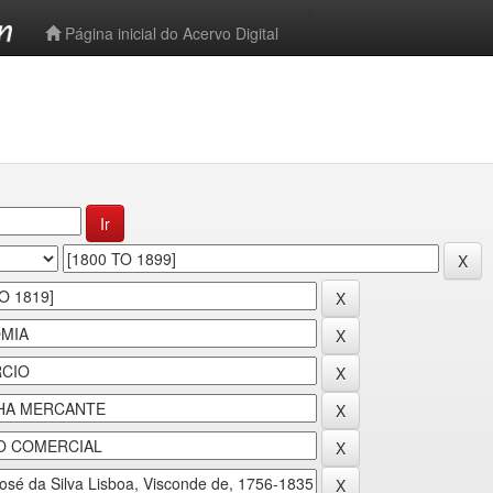
-->
Página inicial do Acervo Digital