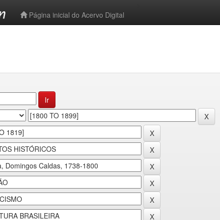
-->
Página inicial do Acervo Digital