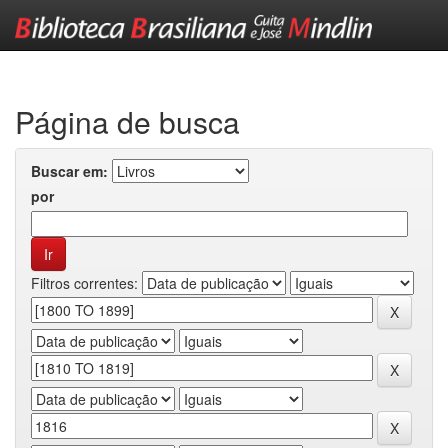
Skip
navigation
Página de busca
Buscar em:
por
Filtros correntes: