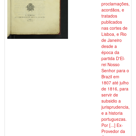
proclamações,
acordãos, e
tratados
publicados
nas cortes de
Lisboa, e Rio
de Janeiro
desde a
época da
partida D'El-
rei Nosso
Senhor para o
Brazil em
1807 até julho
de 1816, para
servir de
subsidio a
jurisprudencia,
e a historia
portuguezas.
Por [...] Ex-
Provedor da