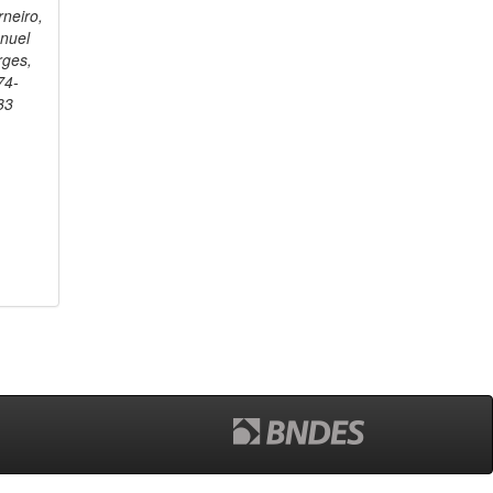
neiro,
nuel
rges,
74-
33