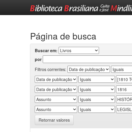
Skip
navigation
Página de busca
Buscar em:
por
Filtros correntes:
Retornar valores