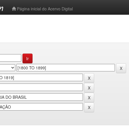
-->
Página inicial do Acervo Digital