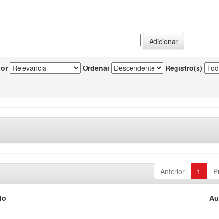
por
Ordenar
Registro(s)
Anterior
1
P
lo
Au