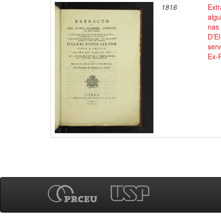
1816
Extr
alg
nas 
D'El
serv
Ex-