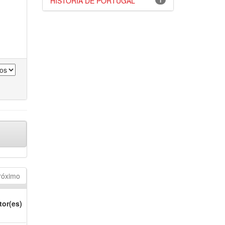
HISTÓRIA DE PORTUGAL
1
róximo
tor(es)