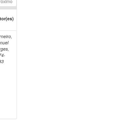
róximo
tor(es)
neiro,
nuel
rges,
74-
33