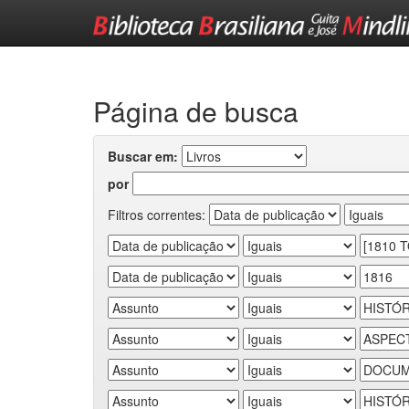
Skip
navigation
Página de busca
Buscar em:
por
Filtros correntes: