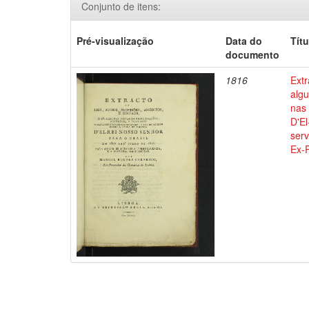
Conjunto de itens:
Pré-visualização
Data do
Títu
documento
1816
Extr
alg
nas 
D'El
serv
Ex-