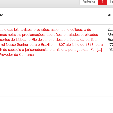
Anterior
1
P
lo
Au
acto das leis, avisos, provisões, assentos, e editaes, e de
Car
umas notaveis proclamações, acordãos, e tratados publicados
Ma
cortes de Lisboa, e Rio de Janeiro desde a época da partida
Bo
-rei Nosso Senhor para o Brazil em 1807 até julho de 1816, para
17
ir de subsidio a jurisprudencia, e a historia portuguezas. Por [...]
18
Provedor da Comarca