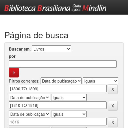
Skip
navigation
Página de busca
Buscar em:
por
Filtros correntes: