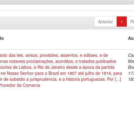
Anterior
1
P
lo
Au
acto das leis, avisos, provisões, assentos, e editaes, e de
Car
umas notaveis proclamações, acordãos, e tratados publicados
Ma
cortes de Lisboa, e Rio de Janeiro desde a época da partida
Bo
-rei Nosso Senhor para o Brazil em 1807 até julho de 1816, para
17
ir de subsidio a jurisprudencia, e a historia portuguezas. Por [...]
18
Provedor da Comarca