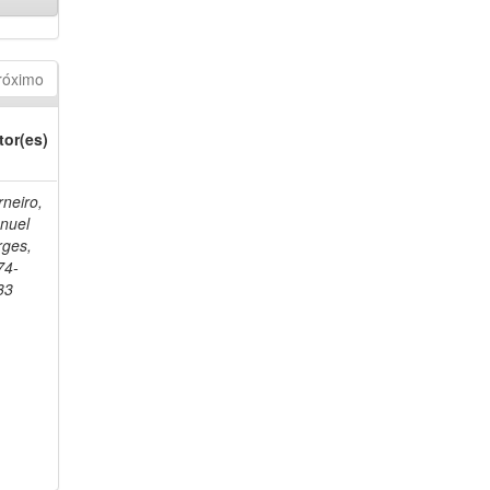
róximo
tor(es)
neiro,
nuel
rges,
74-
33