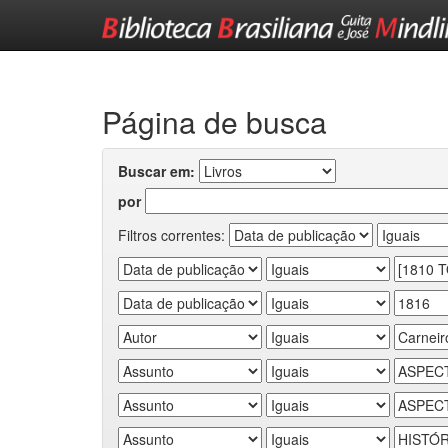
Skip
navigation
Página de busca
Buscar em:
por
Filtros correntes: