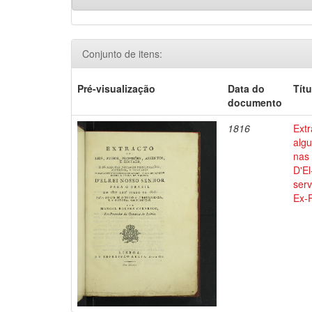
Conjunto de itens:
Pré-visualização
Data do
Títu
documento
1816
Extr
alg
nas 
D'El
serv
Ex-