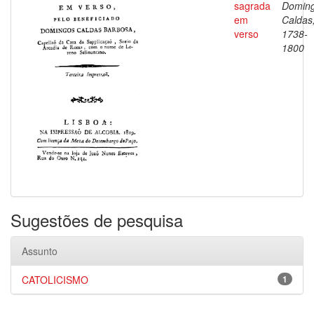
sagrada
Domin
em
Caldas
verso
1738-
1800
Sugestões de pesquisa
Assunto
CATOLICISMO
1