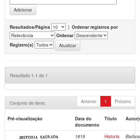
Resultados/Página
|
Ordenar registros por
Ordenar
Registro(s)
Resultado 1-1 de 1.
Anterior
1
Próximo
Conjunto de itens:
Pré-visualização
Data do
Título
Autor(
documento
1819
Historia
Barbos