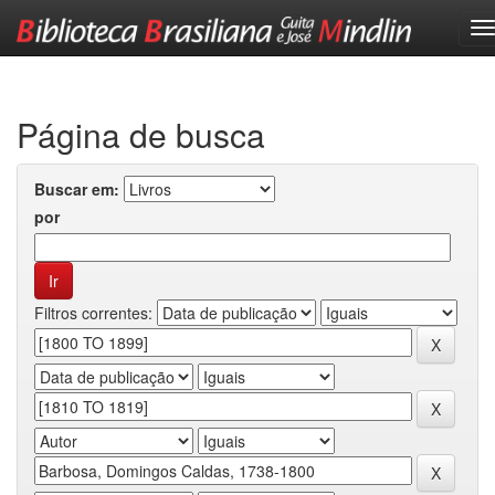
Skip
navigation
Página de busca
Buscar em:
por
Filtros correntes: