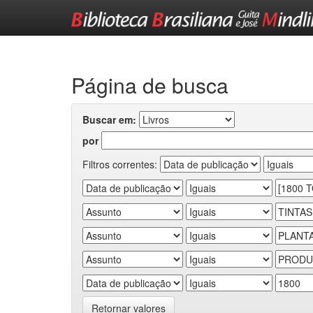
Skip
navigation
Página de busca
Buscar em:
por
Filtros correntes:
Retornar valores