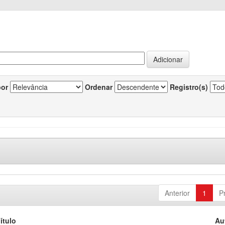
por
Ordenar
Registro(s)
Anterior
1
P
ítulo
Au