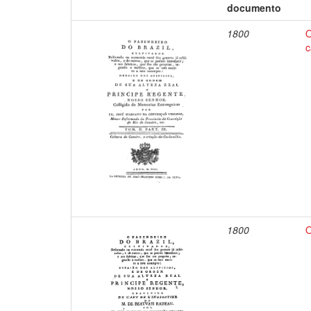
documento
1800
O
c
1800
O