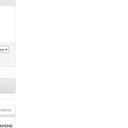
róximo
tor(es)