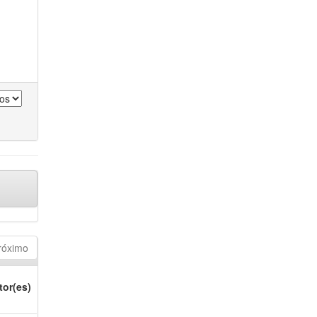
róximo
tor(es)