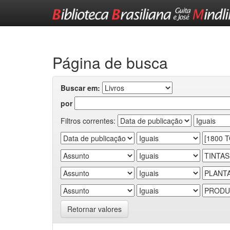
Skip
navigation
Página de busca
Buscar em:
por
Filtros correntes:
Retornar valores