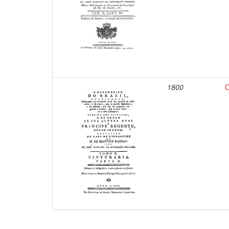
1800
O