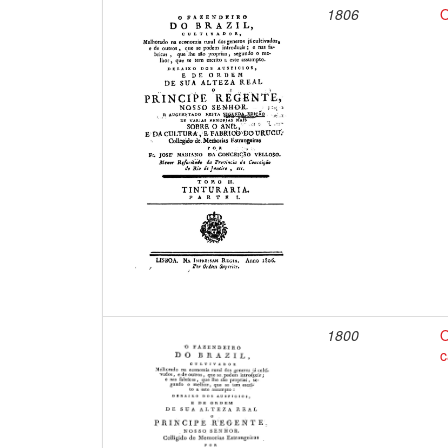
1806
O
1800
O
c