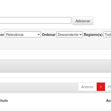
por
Ordenar
Registro(s)
Anterior
1
P
ítulo
Au